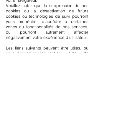
votre navigateur.
Veuillez noter que la suppression de nos
cookies ou la désactivation de futurs
cookies ou technologies de suivi pourront
vous empêcher d'accéder à certaines
zones ou fonctionnalités de nos services,
ou pourront autrement affecter
négativement votre expérience d'utilisateur.
Les liens suivants peuvent être utiles, ou
vous pouvez utiliser l'option « Aide » de
votre navigateur.​
Paramètres des cookies dans Firefox
Paramètres des cookies dans Internet
Explorer
Paramètres des cookies dans Google
Chrome
Paramètres des cookies dans Safari (OS X)
Paramètres des cookies dans Safari (iOS)
Paramètres des cookies dans Android
Pour refuser et empêcher que vos données
soient utilisées par Google Analytics sur
tous les sites web, consultez les
instructions suivantes :