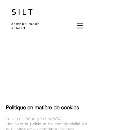
S I L T
campos reach
scharff
Politique en matière de cookies
Le site est hébergé chez WIX
Lien vers la politique de confidentialité de
WIX :
https://fr.wix.com/about/privacy