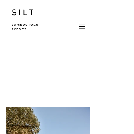
S I L T
campos reach
scharff