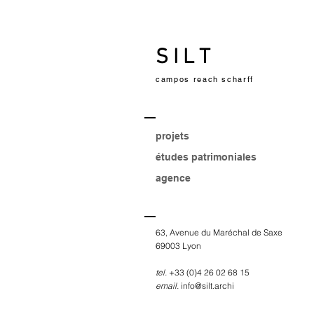
S I L T
campos reach scharff
projets
études patrimoniales
agence
63, Avenue du Maréchal de Saxe
69003 Lyon
tel.
+33 (0)4 26 02 68 15
email.
info@silt.archi