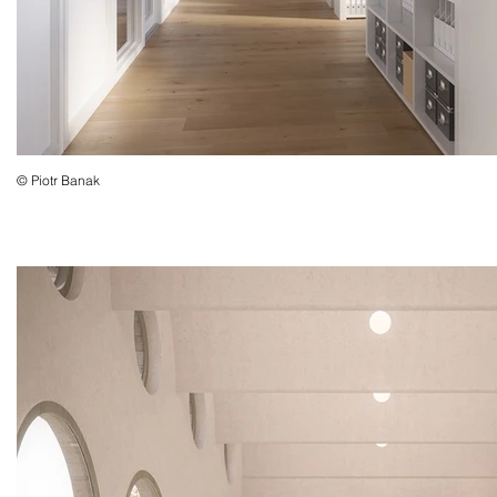
© Piotr Banak