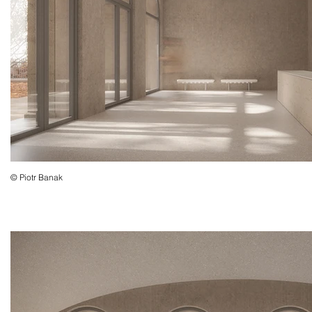
© Piotr Banak