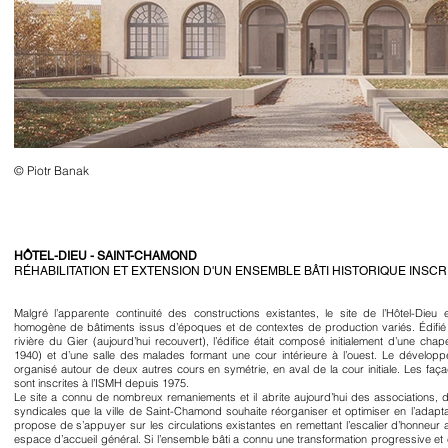
© Piotr Banak
HÔTEL-DIEU - SAINT-CHAMOND
RÉHABILITATION ET EXTENSION D'UN ENSEMBLE BÂTI HISTORIQUE INSCR
Malgré l’apparente continuité des constructions existantes, le site de l’Hôtel-D
homogène de bâtiments issus d’époques et de contextes de production variés. Édifié à p
rivière du Gier (aujourd’hui recouvert), l’édifice était composé initialement d’une cha
1940) et d’une salle des malades formant une cour intérieure à l’ouest. Le dévelop
organisé autour de deux autres cours en symétrie, en aval de la cour initiale. Les façad
sont inscrites à l’ISMH depuis 1975.
Le site a connu de nombreux remaniements et il abrite aujourd’hui des associations, 
syndicales que la ville de Saint-Chamond souhaite réorganiser et optimiser en l’adapta
propose de s’appuyer sur les circulations existantes en remettant l’escalier d’honneur a
espace d’accueil général. Si l’ensemble bâti a connu une transformation progressive et 