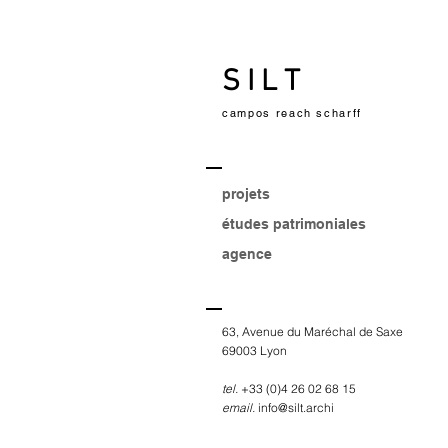
S I L T
campos reach scharff
projets
études patrimoniales
agence
63, Avenue du Maréchal de Saxe
69003 Lyon
tel.
+33 (0)4 26 02 68 15
email.
info@silt.archi