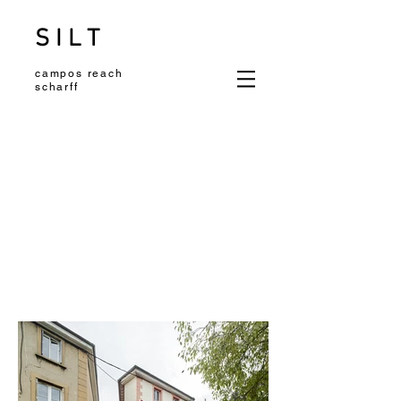
S I L T
campos reach
scharff